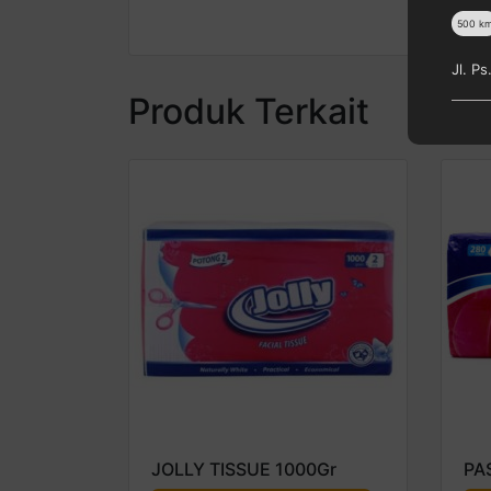
500
k
Jl. P
Produk Terkait
JOLLY TISSUE 1000Gr
PA