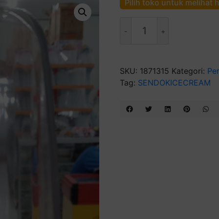
Pilih toko untuk melihat 
Kuantitas
Sendok
Ice
Cream
Scoop
SKU:
1871315
Kategori:
Pe
28cm
Tag:
SENDOKICECREAM