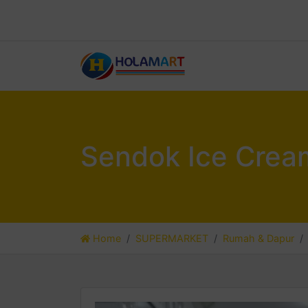
Sendok Ice Cre
Home
SUPERMARKET
Rumah & Dapur