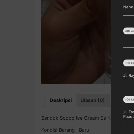
Nenda
200
k
300
k
Jl. R
Deskripsi
Ulasan (0)
400
k
Jl. T
Papu
Sendok Scoop Ice Cream Es Krim Scoope
Kondisi Barang : Baru