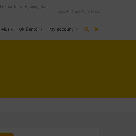
Lokasi Toko
Hubungi Kami
Toko Pilihan:
Pilih Toko
& Musik
Ok Bento
My account
Search
Cart