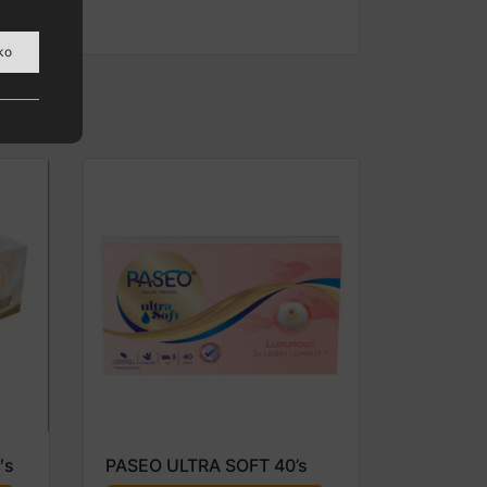
ko
″s
PASEO ULTRA SOFT 40’s