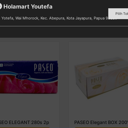
Holamart Youtefa
m
Pilih To
s. Yotefa, Wai Mhorock, Kec. Abepura, Kota Jayapura, Papua 99225
SEO ELEGANT 280s 2p
PASEO Elegant BOX 200