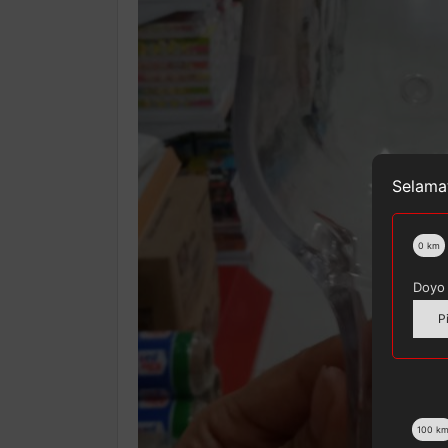
Selamat
0
km
Doyo 
P
100
k