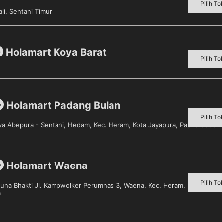
Pilih To
li, Sentani Timur
Holamart Koya Barat
m
Pilih To
Holamart Padang Bulan
m
Pilih To
aya Abepura - Sentani, Hedam, Kec. Heram, Kota Jayapura, Papua 99351
Holamart Waena
m
Pilih To
aruna Bhakti Jl. Kampwolker Perumnas 3, Waena, Kec. Heram, Kota Jayap
a
r Sendok Es Krim Plastik