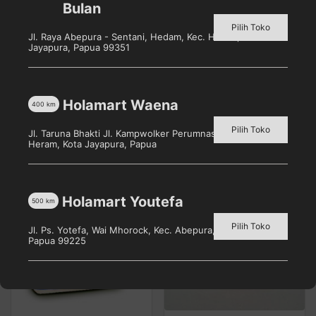
Bulan
Sendok Scoop Ice Cream Es Krim Scooper Sendok
Pilih Toko
Es Krim Plastik
Jl. Raya Abepura - Sentani, Hedam, Kec. Heram, Kota
Jayapura, Papua 99351
Kondisi Barang : Baru
Holamart Waena
400
km
Pilih Toko
Produk Terkait
Jl. Taruna Bhakti Jl. Kampwolker Perumnas 3, Waena, Kec.
Heram, Kota Jayapura, Papua
Holamart Youtefa
500
km
Pilih Toko
Jl. Ps. Yotefa, Wai Mhorock, Kec. Abepura, Kota Jayapura,
Papua 99225