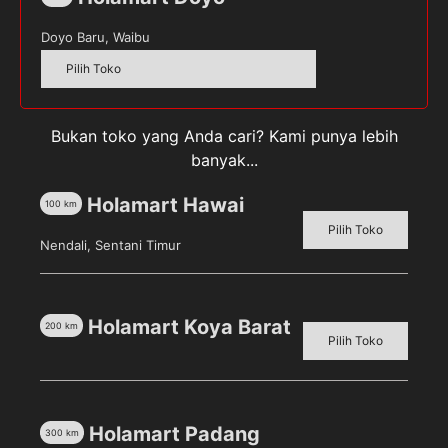
Doyo Baru, Waibu
Pilih Toko
Pilih toko untuk melihat harga
Kuantitas
Bukan toko yang Anda cari? Kami punya lebih
Sendok
banyak...
Ice
Cream
Holamart Hawai
100
km
Scoop
SKU:
1871316
Kategori:
Peralatan Rumah Tangga
,
Pilih Toko
Nendali, Sentani Timur
30cm
Rumah & Dapur
Tag:
SENDOKICECREAM
Holamart Koya Barat
200
km
Pilih Toko
Deskripsi
Ulasan (0)
Holamart Padang
300
km