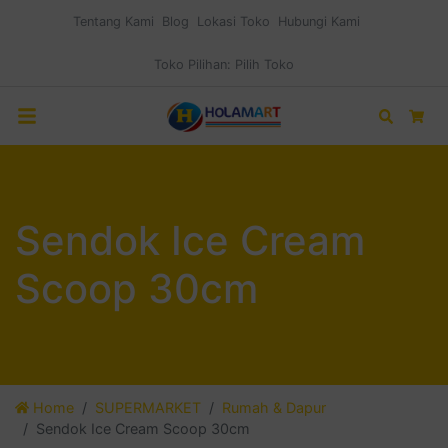
Tentang Kami
Blog
Lokasi Toko
Hubungi Kami
Toko Pilihan:
Pilih Toko
Search
Car
Sendok Ice Cream
Scoop 30cm
Home
SUPERMARKET
Rumah & Dapur
Sendok Ice Cream Scoop 30cm