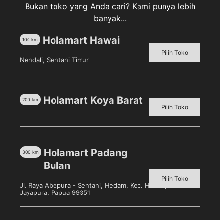
Bukan toko yang Anda cari? Kami punya lebih
banyak...
Holamart Hawai
100
km
Deskripsi
Pilih Toko
Nendali, Sentani Timur
Ulasan (0)
SilverQueen Cashew Cokelat [65 g] adalah cokelat
Holamart Koya Barat
silverqueen classic yang dihasilkan dari perpaduan
200
km
Pilih Toko
yang pas antara cokelat, susu, kacang mente. Ideal
dinikmati saat santai bersama teman dan keluarga
Holamart Padang
300
km
Bulan
Produk Terkait
Pilih Toko
Jl. Raya Abepura - Sentani, Hedam, Kec. Heram, Kota
Jayapura, Papua 99351