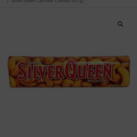
SilverQueen Cashew Cokelat [65 g]