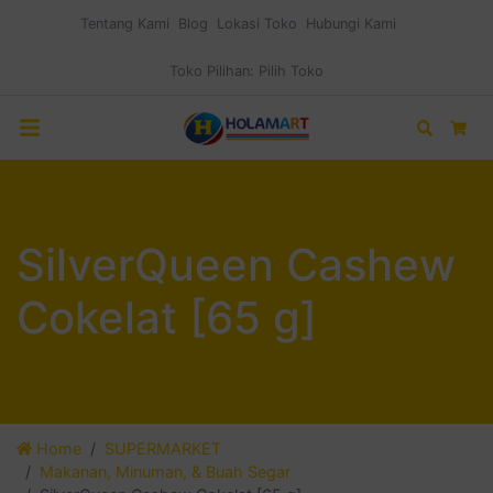
Tentang Kami
Blog
Lokasi Toko
Hubungi Kami
Toko Pilihan:
Pilih Toko
Search
Car
SilverQueen Cashew
Cokelat [65 g]
Home
SUPERMARKET
Makanan, Minuman, & Buah Segar