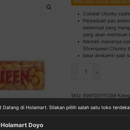
Pilih toko untuk melihat 
Cokelat chunky cas
Perpaduan pas antara
dalamnya yang mengh
yang akan membuat 
Nikmati manisnya co
Silverqueen Chunky 
Ideal dinikamti saat
Kuantitas
SilverQueen
Cashew
Nut
Coklat
SKU:
8991001111289
Kateg
[30
& Buah Segar
Tag:
SILVER
 Datang di Holamart. Silakan pillih salah satu toko terdek
g]
Holamart Doyo