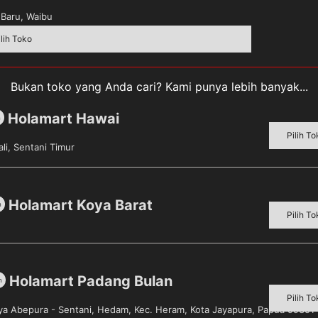
Baru, Waibu
ilih Toko
Bukan toko yang Anda cari? Kami punya lebih banyak...
 Memiliki Rasa Manis & Gurih
Holamart Hawai
m
Pilih To
li, Sentani Timur
engan simbol kasih sayang. Biasanya salah seorang pasang
uga dapat memberi manfaat baik untuk kesehatan, salah satu
 secara cepat dan SilverQueen telah lama dikenal sebagai
ran kacang mete-nya begitu pas. Rasa manis yang dihasilkan
Holamart Koya Barat
m
Pilih To
te. Selain untuk dinikmati sendiri, cokelat SilverQueen 
Holamart Padang Bulan
m
Pilih To
aya Abepura - Sentani, Hedam, Kec. Heram, Kota Jayapura, Papua 99351