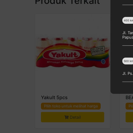
Produk Terkait
400
k
Jl. T
Papu
500
k
Jl. P
Yakult 5pcs
BE
Pilih toko untuk melihat harga
Pi
Detail