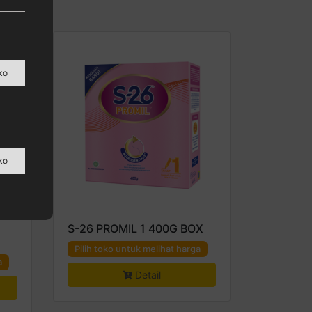
ko
ura,
ko
S-26 PROMIL 1 400G BOX
Pilih toko untuk melihat harga
a
Detail