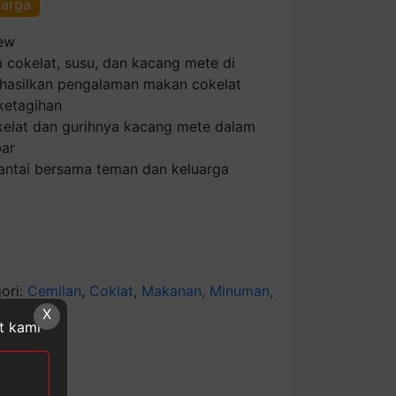
harga
hew
 cokelat, susu, dan kacang mete di
asilkan pengalaman makan cokelat
ketagihan
kelat dan gurihnya kacang mete dalam
bar
 santai bersama teman dan keluarga
ori:
Cemilan
,
Coklat
,
Makanan, Minuman,
QUEEN
X
at kami