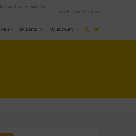
Lokasi Toko
Hubungi Kami
Toko Pilihan:
Pilih Toko
& Musik
Ok Bento
My account
Search
Cart