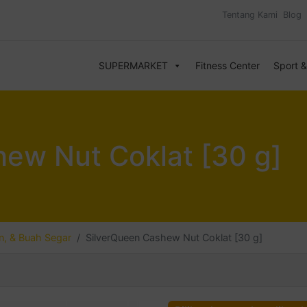
Tentang Kami
Blog
SUPERMARKET
Fitness Center
Sport 
ew Nut Coklat [30 g]
, & Buah Segar
SilverQueen Cashew Nut Coklat [30 g]