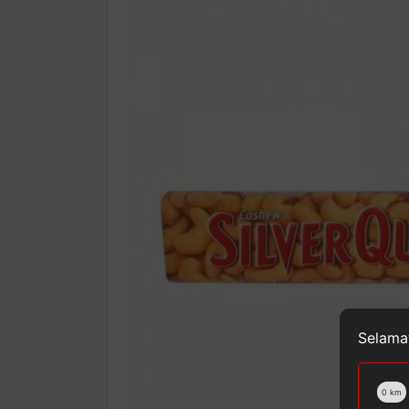
Selamat
0
km