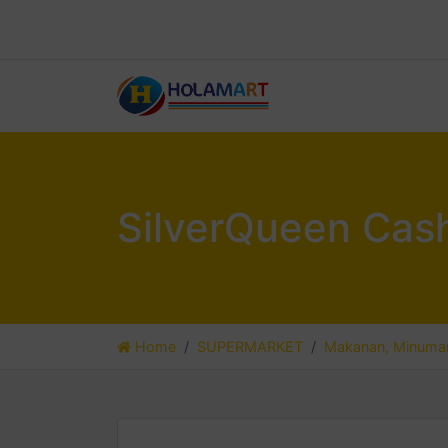
SilverQueen Cash
Home
SUPERMARKET
Makanan, Minuman