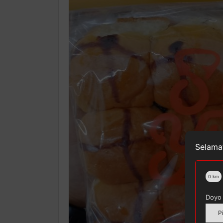
Selamat
0
km
Doyo 
P