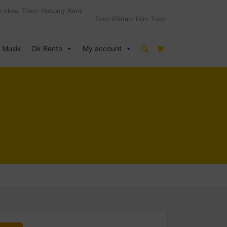
Lokasi Toko
Hubungi Kami
Toko Pilihan:
Pilih Toko
& Musik
Ok Bento
My account
Search
Cart