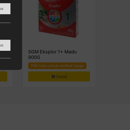
ko
ura,
ko
Box
SGM Eksplor 1+ Madu
900G
a
Pilih toko untuk melihat harga
Detail