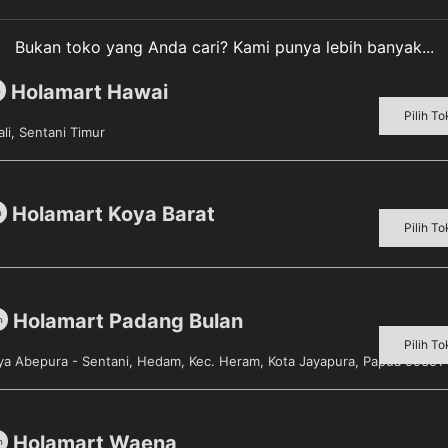
Bukan toko yang Anda cari? Kami punya lebih banyak...
Holamart Hawai
m
Pilih To
li, Sentani Timur
an dari tepung terigu dengan khas teksturnya yang empuk 
rkembangannya, roti tawar diolah dengan berbagai macam k
Holamart Koya Barat
m
Pilih To
Holamart Padang Bulan
m
Pilih To
aya Abepura - Sentani, Hedam, Kec. Heram, Kota Jayapura, Papua 99351
Sold out!
Holamart Waena
m