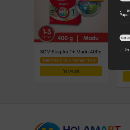
Jl. T
Papu
500
k
Jl. P
SGM Eksplor 1+ Madu 400g
SG
90
Pilih toko untuk melihat harga
Pi
Detail