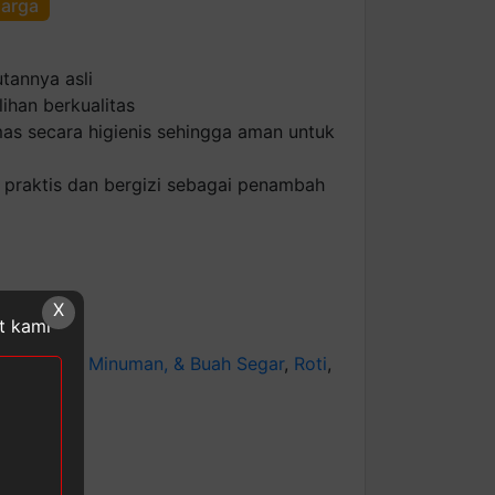
harga
tannya asli
lihan berkualitas
as secara higienis sehingga aman untuk
 praktis dan bergizi sebagai penambah
X
at kami
:
Makanan, Minuman, & Buah Segar
,
Roti
,
YUMMY