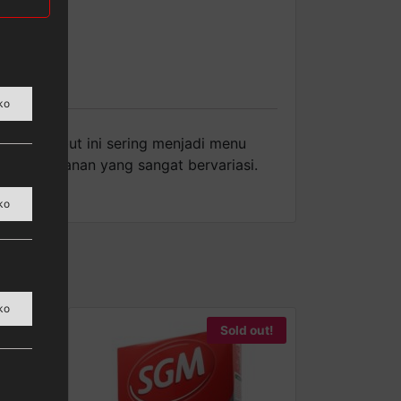
ko
dan lembut ini sering menjadi menu
reasi makanan yang sangat bervariasi.
ko
ko
Sold out!