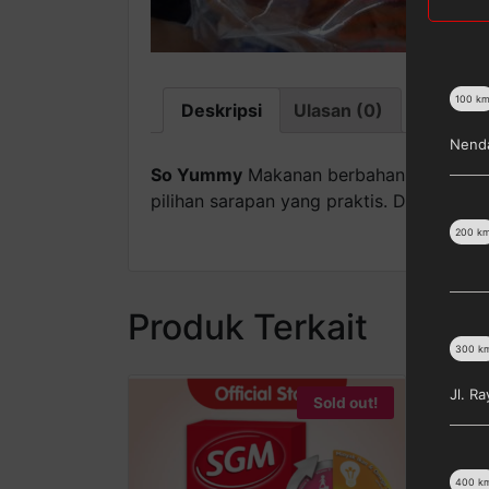
100
k
Deskripsi
Ulasan (0)
Nenda
So Yummy
Makanan berbahan dasar olah
pilihan sarapan yang praktis. Dalam pe
200
k
Produk Terkait
300
k
Jl. R
Sold out!
400
k