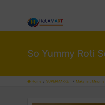
So Yummy Roti S
Home
SUPERMARKET
Makanan, Minuman