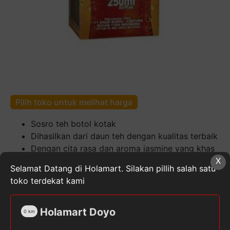
Pilih toko untuk melihat harga
Sosro teh botol kotak
Dihasilkan dari daun teh dengan kualitas terbaik
Dengan cita rasa dan aroma jasmine yang khas
X
Volume : 250 mL
Selamat Datang di Holamart. Silakan pillih salah satu
toko terdekat kami
Kuantitas
Sosro
Teh
Holamart Doyo
0
km
Botol