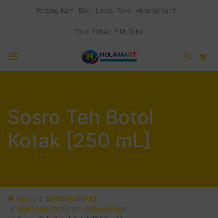
Tentang Kami
Blog
Lokasi Toko
Hubungi Kami
Toko Pilihan:
Pilih Toko
Search
Car
Sosro Teh Botol
Kotak [250 mL]
Home
SUPERMARKET
Makanan, Minuman, & Buah Segar