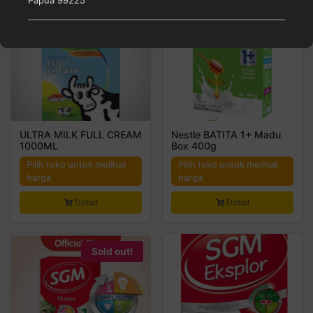
ULTRA MILK FULL CREAM
Nestle BATITA 1+ Madu
1000ML
Box 400g
Pilih toko untuk melihat
Pilih toko untuk melihat
harga
harga
Detail
Detail
Sold out!