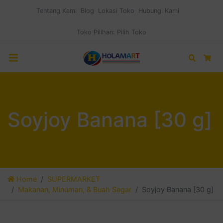
Tentang Kami
Blog
Lokasi Toko
Hubungi Kami
Toko Pilihan:
Pilih Toko
Search
Car
Soyjoy Banana [30 g]
Home
SUPERMARKET
Makanan, Minuman, & Buah Segar
Soyjoy Banana [30 g]