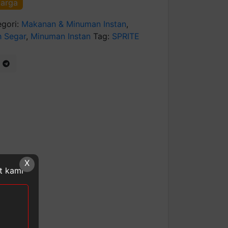
harga
egori:
Makanan & Minuman Instan
,
h Segar
,
Minuman Instan
Tag:
SPRITE
X
at kami