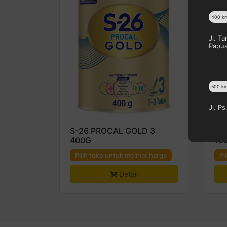
400
k
Jl. T
Papu
500
k
Jl. P
S-26 PROCAL GOLD 3
UL
400G
10
Pilih toko untuk melihat harga
Pi
Detail