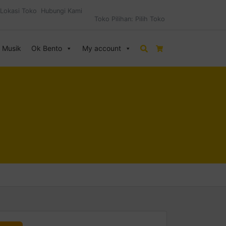
Lokasi Toko
Hubungi Kami
Toko Pilihan:
Pilih Toko
& Musik
Ok Bento
My account
Search
Cart