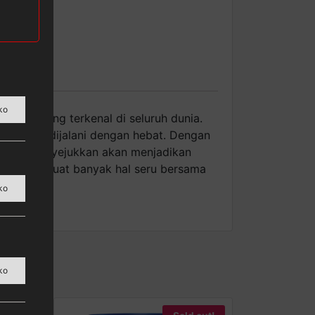
ko
nat paling terkenal di seluruh dunia.
ri yang dijalani dengan hebat. Dengan
dingin menyejukkan akan menjadikan
 dingin. Buat banyak hal seru bersama
 ini.
ko
ko