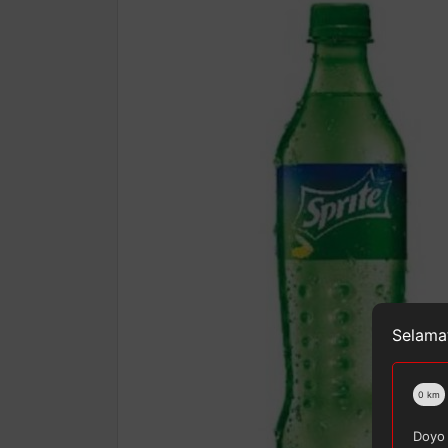
Selamat
0
km
Doyo 