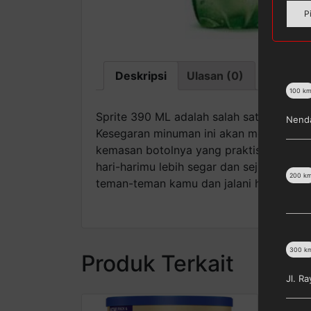
P
Deskripsi
Ulasan (0)
100
k
Sprite 390 ML adalah salah satu produk
Nenda
Kesegaran minuman ini akan membuat sia
kemasan botolnya yang praktis, gengga
hari-harimu lebih segar dan sejuk. Nik
200
k
teman-teman kamu dan jalani hari dengan
300
k
Produk Terkait
Jl. R