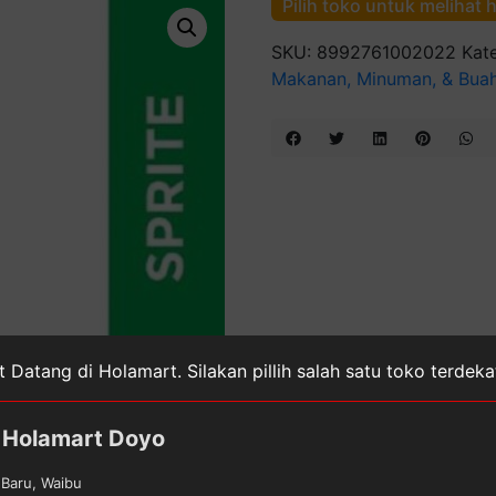
Pilih toko untuk melihat 
SKU:
8992761002022
Kat
Makanan, Minuman, & Bua
 Datang di Holamart. Silakan pillih salah satu toko terdek
Holamart Doyo
Baru, Waibu