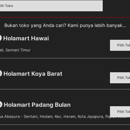
ilih Toko
Bukan toko yang Anda cari? Kami punya lebih banyak...
Holamart Hawai
m
Pilih To
 The Coca Cola Company, produsen minuman ringan berkarbo
li, Sentani Timur
pa saja yang meminumnya bersemangat menjalani setiap ha
m kesegarannya dalam tanganmu setiap saat. Sajian yang 
mati kesegarannya yang maksimal dengan meminumnya ketika
Holamart Koya Barat
m
 seru dengan Product dari PT. Coca Cola Bottling Indonesia
Pilih To
Holamart Padang Bulan
m
Pilih To
aya Abepura - Sentani, Hedam, Kec. Heram, Kota Jayapura, Papua 99351