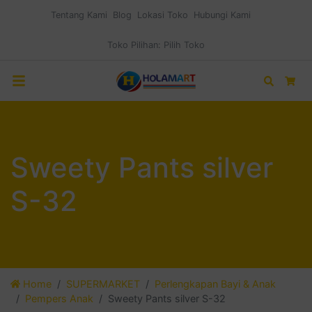
Tentang Kami
Blog
Lokasi Toko
Hubungi Kami
Toko Pilihan:
Pilih Toko
Search
Car
Sweety Pants silver
S-32
Home
SUPERMARKET
Perlengkapan Bayi & Anak
Pempers Anak
Sweety Pants silver S-32