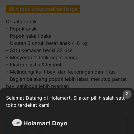
Pilih toko untuk melihat harga
Detail produk :
– Popok anak
– Popok sekali pakai
– Ukuran S untuk berat anak 4-8 Kg
– Satu kemasan berisi 32 pcs
– Menyerap 1 detik cepat kering
– Ekstra elastis & lembut
– Melindungi kulit bayi dari kekeringan dan iritasi
– Bagian belakang popok lebih lebar, menutup pantat
bayi sehingga lebih nyaman
X
Selamat Datang di Holamart. Silakan pillih salah satu
Kuantitas
toko terdekat kami
Sweety
Pants
silver
Holamart Doyo
0
km
S-
SKU:
8992959508978
Kategori:
Pempers Anak
,
32