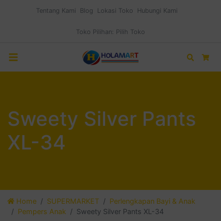
Tentang Kami
Blog
Lokasi Toko
Hubungi Kami
Toko Pilihan:
Pilih Toko
Search
Car
Sweety Silver Pants
XL-34
Home
SUPERMARKET
Perlengkapan Bayi & Anak
Pempers Anak
Sweety Silver Pants XL-34