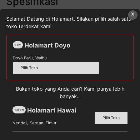
Spesifikasi
Ukuran XL
X
Selamat Datang di Holamart. Silakan pillih salah satu
Isi kemasan 34
toko terdekat kami
Berat Toddler 14 – 18 kg
Tipe Celana
Holamart Doyo
0
km
Cara Pemakaian
Doyo Baru, Waibu
Buka leak guards ke depan
Pilih Toko
Letakkan bayi diatas popok
Rekatkan perekat ke pada bagian depan
Pastikan popok digunakan dengan baik dan
Bukan toko yang Anda cari? Kami punya lebih
posisi yang tepat untuk menghindari kebocoran
banyak...
Kuantitas
Holamart Hawai
100
km
Sweety
Pilih Toko
Silver
Nendali, Sentani Timur
Pants
XL-
SKU:
8992959020012
Kategori:
Pempers Anak
,