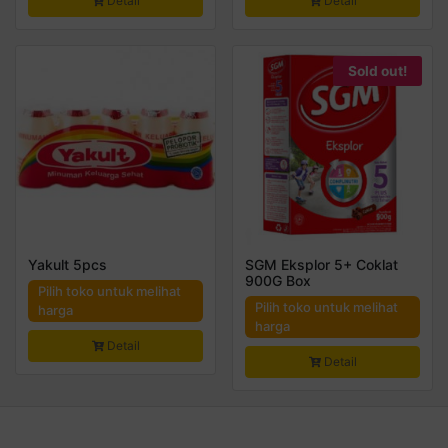
Detail
Detail
Sold out!
Yakult 5pcs
SGM Eksplor 5+ Coklat
900G Box
Pilih toko untuk melihat
Pilih toko untuk melihat
harga
harga
Detail
Detail