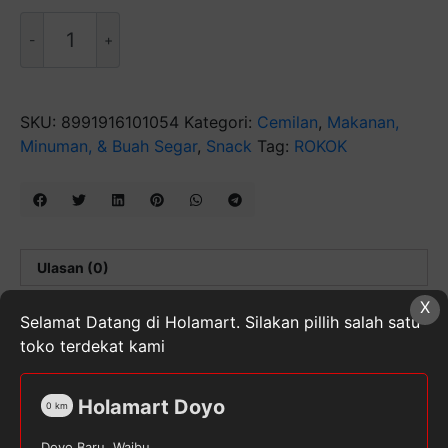
Kuantitas
TROY
KRETEK
20
SKU:
8991916101054
Kategori:
Cemilan
,
Makanan,
Minuman, & Buah Segar
,
Snack
Tag:
ROKOK
Ulasan (0)
X
Ulasan
Selamat Datang di Holamart. Silakan pillih salah satu
toko terdekat kami
Belum ada ulasan.
Holamart Doyo
Jadilah yang pertama memberikan ulasan “TROY
0
km
KRETEK 20”
Doyo Baru, Waibu