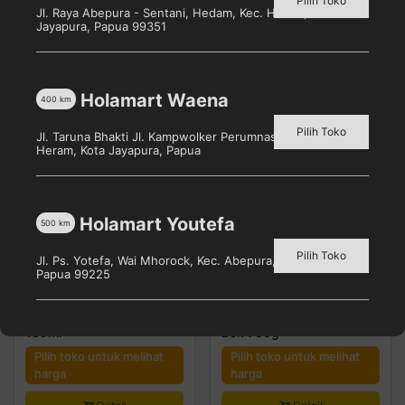
Pilih Toko
Jl. Raya Abepura - Sentani, Hedam, Kec. Heram, Kota
Jayapura, Papua 99351
Produk Terkait
Holamart Waena
400
km
Pilih Toko
Jl. Taruna Bhakti Jl. Kampwolker Perumnas 3, Waena, Kec.
Heram, Kota Jayapura, Papua
Holamart Youtefa
500
km
Pilih Toko
Jl. Ps. Yotefa, Wai Mhorock, Kec. Abepura, Kota Jayapura,
Papua 99225
BEAR BRAND Kaleng
LACTOGEN Happynutri 1
189ml
Box 750g
Pilih toko untuk melihat
Pilih toko untuk melihat
harga
harga