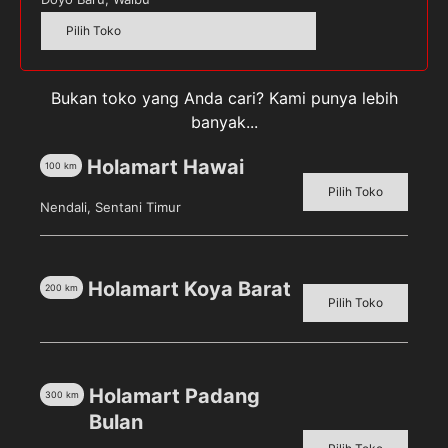
Alamat email Anda tidak akan dipublikasikan.
Ruas
Pilih Toko
yang wajib ditandai
*
Your rating
Bukan toko yang Anda cari? Kami punya lebih
banyak...
Holamart Hawai
100
km
Pilih Toko
Nendali, Sentani Timur
Holamart Koya Barat
200
km
Pilih Toko
Simpan nama, email, dan situs web saya pada
peramban ini untuk komentar saya berikutnya.
Holamart Padang
300
km
Bulan