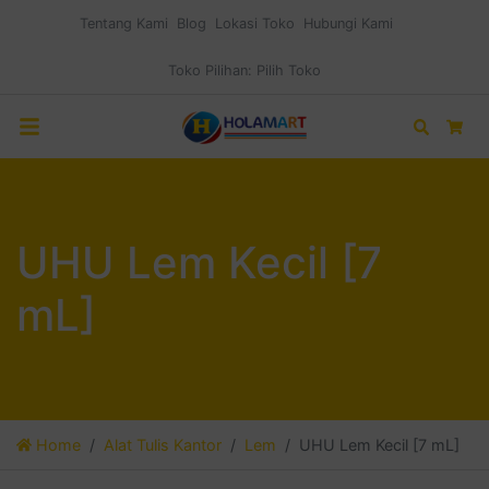
Tentang Kami
Blog
Lokasi Toko
Hubungi Kami
Toko Pilihan:
Pilih Toko
Search
Car
UHU Lem Kecil [7
mL]
Home
Alat Tulis Kantor
Lem
UHU Lem Kecil [7 mL]