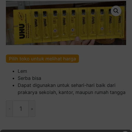
Pilih toko untuk melihat harga
Lem
Serba bisa
Dapat digunakan untuk sehari-hari baik dari
prakarya sekolah, kantor, maupun rumah tangga
Kuantitas
UHU
Lem
Kecil
[7