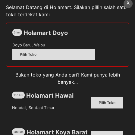
SKU:
40267647
Kategori:
Alat Tulis Kantor
,
Lem
Tag:
X
Selamat Datang di Holamart. Silakan pillih salah satu
mL]
UHU
toko terdekat kami
Holamart Doyo
0
km
Deskripsi
Doyo Baru, Waibu
Pilih Toko
Ulasan (0)
UHU Lem Kecil [7 mL] merupakan lem serba bisa
Bukan toko yang Anda cari? Kami punya lebih
yang dapat digunakan untuk sehari-hari baik dari
banyak...
prakarya sekolah, kantor, maupun rumah tangga.
Holamart Hawai
100
km
Pilih Toko
Nendali, Sentani Timur
Produk Terkait
Holamart Koya Barat
200
km