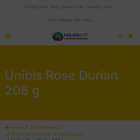
Tentang Kami
Blog
Lokasi Toko
Hubungi Kami
Toko Pilihan:
Pilih Toko
Search
Car
Unibis Rose Durian
208 g
Home
SUPERMARKET
Makanan, Minuman, & Buah Segar