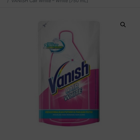
VANISH Cair White – White [750 mL]