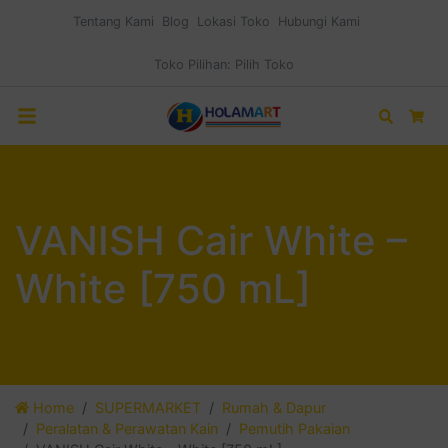
Tentang Kami
Blog
Lokasi Toko
Hubungi Kami
Toko Pilihan:
Pilih Toko
Search
Car
VANISH Cair White –
White [750 mL]
Home
SUPERMARKET
Rumah & Dapur
Peralatan & Perawatan Kain
Pemutih Pakaian