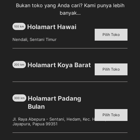
Bukan toko yang Anda cari? Kami punya lebih
banyak...
Deskripsi
Holamart Hawai
100
km
Ulasan (0)
Pilih Toko
Nendali, Sentani Timur
VANISH Cair White – White [750 mL]
merupakan
cairan penghilang noda yang aman untuk warna dan
Holamart Koya Barat
200
km
serat pakaian. Membuat noda membandel di baju
Pilih Toko
Anda menghilang serta lembut pada pakaian
berwarna putih.
Holamart Padang
300
km
Bulan
Produk Terkait
Pilih Toko
Jl. Raya Abepura - Sentani, Hedam, Kec. Heram, Kota
Jayapura, Papua 99351