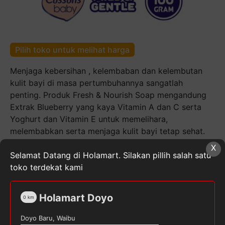
Pilih toko untuk melihat harga
Menjaga kebersihan , kelembaban dan kelembutan
kulit bayi di masa pertumbuhannya sangatlah
penting. Produk Fresh & Nourish Soap mengandung
Extrak Blueberry yang kaya Vitamin A dan C serta
Yoghurt dan Vitamin E untuk memelihara,
melembabkan serta menjaga kulit bayi tetap sehat.
Aroma buahnya menjadikan bayi Bunda tercium lebih
X
harum dengan wangi buah yang segar.
Selamat Datang di Holamart. Silakan pillih salah satu
toko terdekat kami
Kuantitas
CUSSONS
Holamart Doyo
BABY
0
km
Soap
Doyo Baru, Waibu
Milk
SKU:
8888103200617
Kategori:
Perlengkapan Bayi &