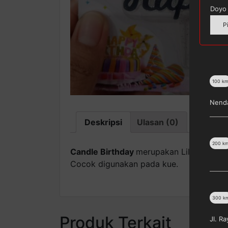
Doyo 
P
100
k
Nenda
Deskripsi
Ulasan (0)
200
k
Candle Birthday
merupakan Lilin angka. M
Cocok digunakan pada kue.
300
k
Produk Terkait
Jl. R