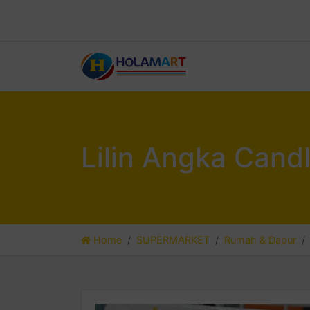
Lilin Angka Cand
Home
SUPERMARKET
Rumah & Dapur