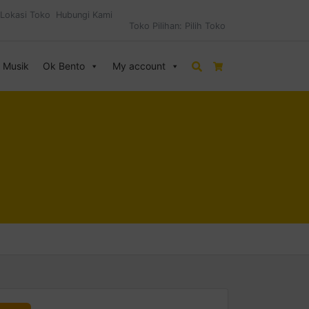
Lokasi Toko
Hubungi Kami
Toko Pilihan:
Pilih Toko
& Musik
Ok Bento
My account
Search
Cart