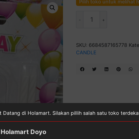
Pilih toko untuk melihat 
Kuantitas
Lilin
Angka
Candle
Birthday
SKU:
6684587165778
Kate
CANDLE
 Datang di Holamart. Silakan pillih salah satu toko terdek
Holamart Doyo