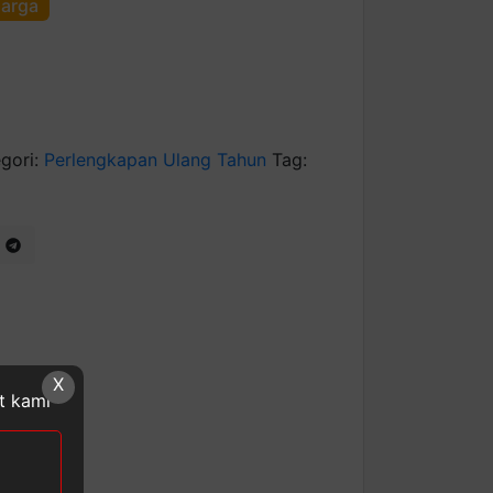
harga
gori:
Perlengkapan Ulang Tahun
Tag:
X
at kami