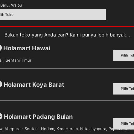
Baru, Waibu
ilih Toko
Bukan toko yang Anda cari? Kami punya lebih banyak...
Holamart Hawai
m
Pilih To
li, Sentani Timur
Holamart Koya Barat
m
aterial : Llilin. Ukuran : 8.5 x 2 cm. Terbuat dari bahan be
Pilih To
Holamart Padang Bulan
m
Pilih To
aya Abepura - Sentani, Hedam, Kec. Heram, Kota Jayapura, Papua 99351