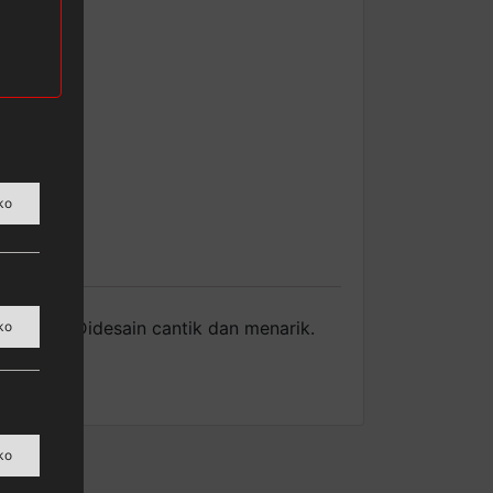
ko
rkualitas. Didesain cantik dan menarik.
ko
ko