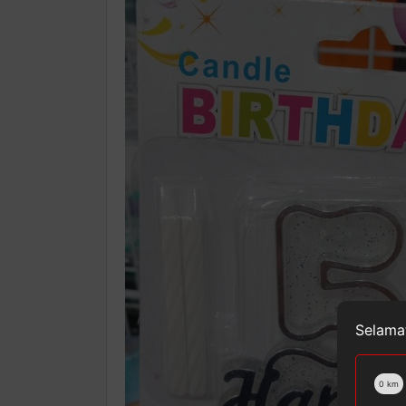
Selamat
0
km