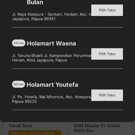
Bulan
dalam buah matoa, vitamin E ini mampu
Pilih Toko
meningkatkan regenerasi sel-sel kulit.
Jl. Raya Abepura - Sentani, Hedam, Kec. Heram, Kota
Jayapura, Papua 99351
Holamart Waena
Produk Terkait
400
km
Pilih Toko
Jl. Taruna Bhakti Jl. Kampwolker Perumnas 3, Waena, Kec.
Heram, Kota Jayapura, Papua
Sold out!
Holamart Youtefa
500
km
Pilih Toko
Jl. Ps. Yotefa, Wai Mhorock, Kec. Abepura, Kota Jayapura,
Papua 99225
Yakult 5pcs
SGM Eksplor 5+ Coklat
900G Box
Pilih toko untuk melihat