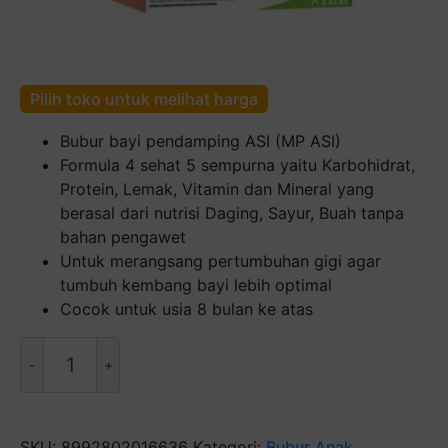
Pilih toko untuk melihat harga
Bubur bayi pendamping ASI (MP ASI)
Formula 4 sehat 5 sempurna yaitu Karbohidrat,
Protein, Lemak, Vitamin dan Mineral yang
berasal dari nutrisi Daging, Sayur, Buah tanpa
bahan pengawet
Untuk merangsang pertumbuhan gigi agar
tumbuh kembang bayi lebih optimal
Cocok untuk usia 8 bulan ke atas
Kuantitas
Milna
Salmon
Bayam
8+
SKU:
8992802016636
Kategori:
Bubur Anak
,