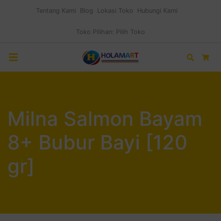
Tentang Kami
Blog
Lokasi Toko
Hubungi Kami
Toko Pilihan:
Pilih Toko
Search
Car
Milna Salmon Bayam
8+ Bubur Bayi [120
gr]