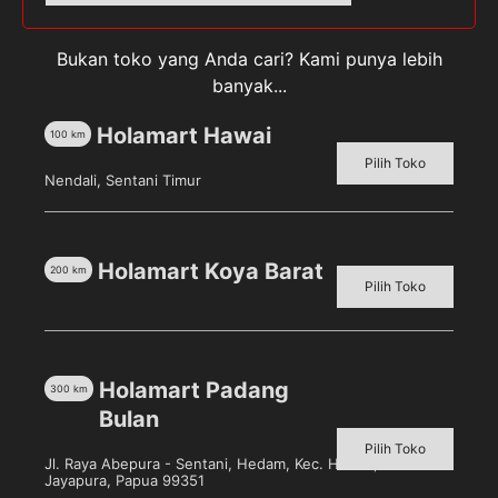
gr/
12
Bukan toko yang Anda cari? Kami punya lebih
pcs/
banyak...
Pack]
Holamart Hawai
Deskripsi
100
km
Pilih Toko
Ulasan (0)
Nendali, Sentani Timur
Oreo Strawberry Creme Biskuit [29.4 gr/ 12 pcs/
Pack] merupakan biskuit Oreo dengan kelezatan krim
Holamart Koya Barat
200
km
Pilih Toko
yang tebal dan lezat dalam biskuit yang akan
memberikan kenikmatan dalam setiap gigitannya.
Ideal dinikmati saat santai bersama keluarga. Oreo
tersedia dalam berbagai rasa dan varian.
Holamart Padang
300
km
Bulan
Pilih Toko
Jl. Raya Abepura - Sentani, Hedam, Kec. Heram, Kota
Jayapura, Papua 99351
Produk Terkait