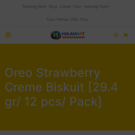
Tentang Kami
Blog
Lokasi Toko
Hubungi Kami
Toko Pilihan:
Pilih Toko
Search
Car
Oreo Strawberry
Creme Biskuit [29.4
gr/ 12 pcs/ Pack]