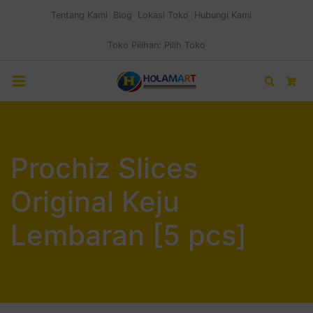
Tentang Kami
Blog
Lokasi Toko
Hubungi Kami
Toko Pilihan:
Pilih Toko
Search
Car
Prochiz Slices
Original Keju
Lembaran [5 pcs]