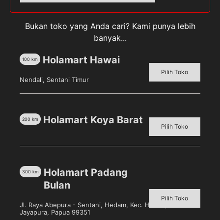
[5
Segar
Tag:
PROCHIZ
pcs]
Bukan toko yang Anda cari? Kami punya lebih
banyak...
Holamart Hawai
100
km
Deskripsi
Pilih Toko
Nendali, Sentani Timur
Ulasan (0)
Prochiz Slices Original Keju Lembaran [5
Holamart Koya Barat
200
km
Pilih Toko
pcs]
merupakan keju yang diproduksi dari bahan-
bahan berkualitas dan memiliki tekstur padat dengan
hasil parutan yang panjang. Dapat digunakan sebagai
bahan topping, filling, dan aplikasi makanan lainnya.
Holamart Padang
300
km
Bulan
Pilih Toko
Jl. Raya Abepura - Sentani, Hedam, Kec. Heram, Kota
Jayapura, Papua 99351
Produk Terkait