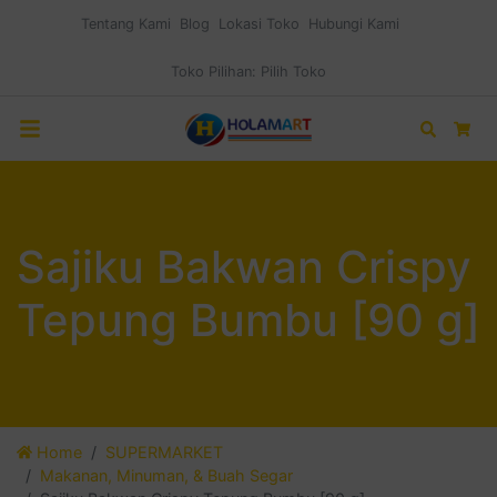
Tentang Kami
Blog
Lokasi Toko
Hubungi Kami
Toko Pilihan:
Pilih Toko
Search
Car
Sajiku Bakwan Crispy
Tepung Bumbu [90 g]
Home
SUPERMARKET
Makanan, Minuman, & Buah Segar