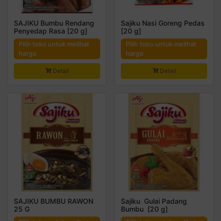
SAJIKU Bumbu Rendang
Sajiku Nasi Goreng Pedas
Penyedap Rasa [20 g]
[20 g]
Pilih toko untuk melihat
Pilih toko untuk melihat
harga
harga
Detail
Detail
SAJIKU BUMBU RAWON
Sajiku Gulai Padang
25 G
Bumbu [20 g]