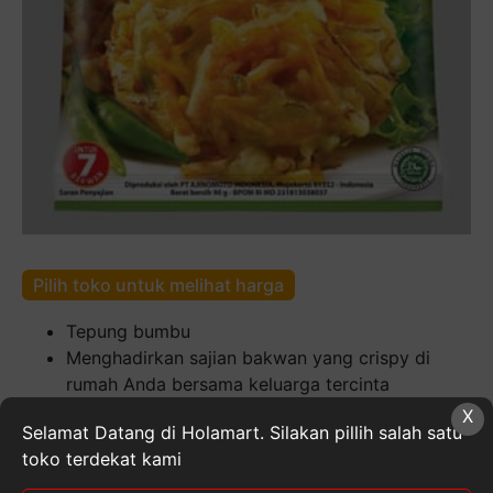
Pilih toko untuk melihat harga
Tepung bumbu
Menghadirkan sajian bakwan yang crispy di
rumah Anda bersama keluarga tercinta
Kelezatan bakwan crispy mudah Anda dapatkan
X
Selamat Datang di Holamart. Silakan pillih salah satu
karena sajiku menghadirkan tepung serbaguna
toko terdekat kami
untuk memudahkan Anda memasak bakwan
crispy yang renyah di rumah