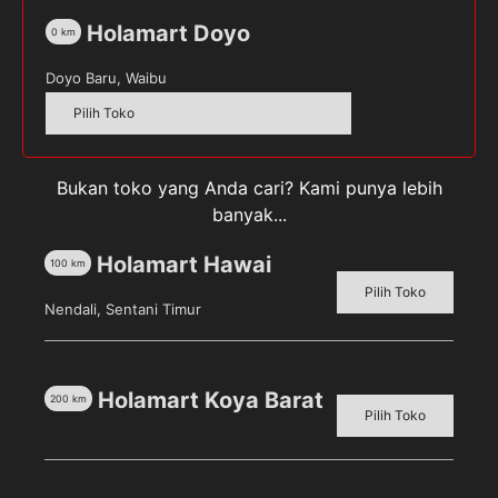
Berat Bersih : 90 g
Holamart Doyo
0
km
Kuantitas
Doyo Baru, Waibu
Sajiku
Pilih Toko
Bakwan
Crispy
Tepung
SKU:
8992770061065
Kategori:
Bahan Masakan &
Bukan toko yang Anda cari? Kami punya lebih
Bumbu
Kue
,
Bumbu Masakan
,
Makanan, Minuman, & Buah
banyak...
[90
Segar
Tag:
SAJIKU
g]
Holamart Hawai
100
km
Pilih Toko
Nendali, Sentani Timur
Deskripsi
Holamart Koya Barat
200
km
Ulasan (0)
Pilih Toko
Sajiku Bakwan Crispy Tepung Bumbu [90 g]
merupakan tepung bumbu yang menghadirkan sajian