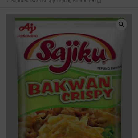
Sajiku Bakwan Crispy Tepung Bumbu [90 g]