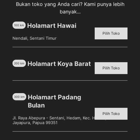
Deskripsi
Bukan toko yang Anda cari? Kami punya lebih
banyak...
Ulasan (0)
Holamart Hawai
100
km
Dua Kelinci Sukro Kedele Snack [140 gr] merupakan
Pilih Toko
camilan kacang bersalut dari Dua Kelinci. Diproses
Nendali, Sentani Timur
secara modern untuk menghasilkan cita rasa camilan
kacang sukro yang nikmat. Lebih sehat dan terasa
gurih saat sudah masuk ke dalam mulut. Kegurihan
Holamart Koya Barat
200
km
yang diberikannya akan membuat aktivitasmu
Pilih Toko
menjadi lebih menyenangkan.
Holamart Padang
300
km
Bulan
Produk Terkait
Pilih Toko
Jl. Raya Abepura - Sentani, Hedam, Kec. Heram, Kota
Jayapura, Papua 99351