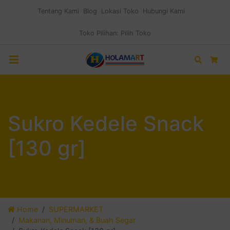
Tentang Kami
Blog
Lokasi Toko
Hubungi Kami
Toko Pilihan:
Pilih Toko
Search
Car
Sukro Kedele Snack
[130 gr]
Home
SUPERMARKET
Makanan, Minuman, & Buah Segar