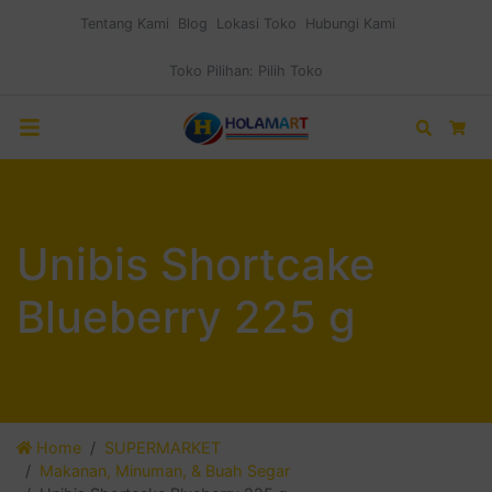
Tentang Kami
Blog
Lokasi Toko
Hubungi Kami
Toko Pilihan:
Pilih Toko
Search
Car
Unibis Shortcake
Blueberry 225 g
Home
SUPERMARKET
Makanan, Minuman, & Buah Segar