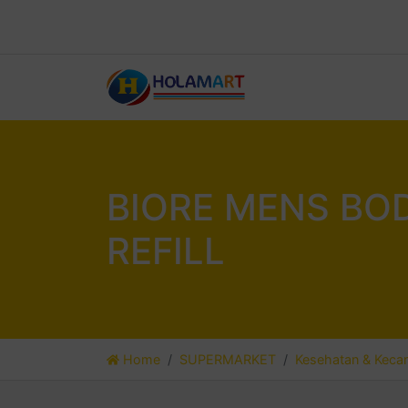
BIORE MENS BO
REFILL
Home
SUPERMARKET
Kesehatan & Kecan