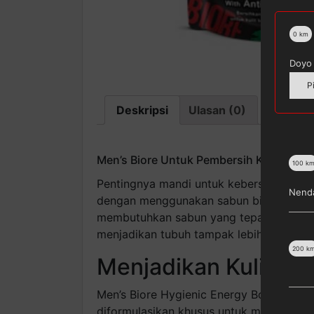
0
km
Doyo 
P
Deskripsi
Ulasan (0)
Men’s Biore Untuk Pembersih Kulit Waja
100
k
Pentingnya mandi untuk kebersihan tubuh
Nenda
dengan menggunakan sabun biasa dapat m
membutuhkan sabun yang tepat untuk m
menjadikan tubuh tampak lebih bersih d
200
k
Menjadikan Kulit T
Men’s Biore Hygienic Energy Body Foam 
diformulasikan khusus untuk mengangka