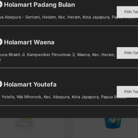
Holamart Padang Bulan
m
 menjadikan kulit tetap sehat dan wangi sepanjang hari.
Pilih To
aya Abepura - Sentani, Hedam, Kec. Heram, Kota Jayapura, Papua 99351
Holamart Waena
m
Pilih To
aruna Bhakti Jl. Kampwolker Perumnas 3, Waena, Kec. Heram, Kota Jayap
a
Holamart Youtefa
m
Pilih To
s. Yotefa, Wai Mhorock, Kec. Abepura, Kota Jayapura, Papua 99225