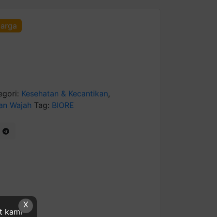
harga
egori:
Kesehatan & Kecantikan
,
an Wajah
Tag:
BIORE
X
at kami