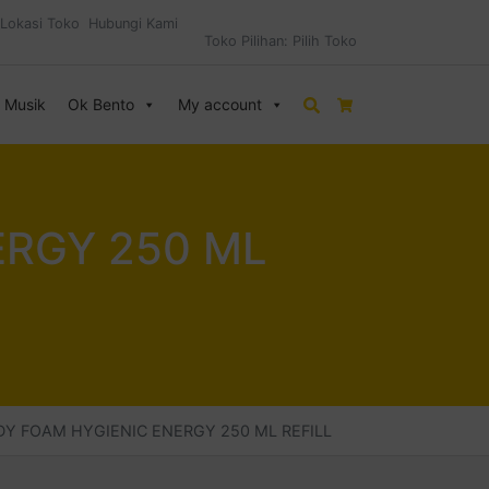
Lokasi Toko
Hubungi Kami
Toko Pilihan:
Pilih Toko
& Musik
Ok Bento
My account
Search
Cart
ERGY 250 ML
DY FOAM HYGIENIC ENERGY 250 ML REFILL