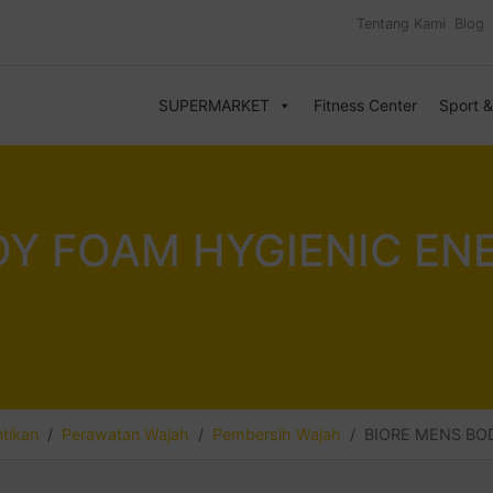
Tentang Kami
Blog
SUPERMARKET
Fitness Center
Sport 
DY FOAM HYGIENIC EN
tikan
Perawatan Wajah
Pembersih Wajah
BIORE MENS BO