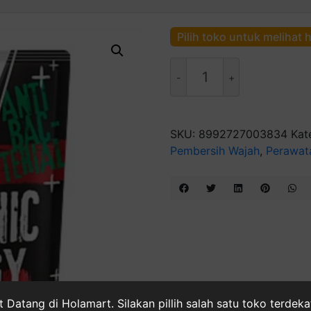
Pilih toko untuk melihat 
Kuantitas
BIORE
MENS
BODY
FOAM
SKU:
8992727003834
Kat
HYGIENIC
Pembersih Wajah
,
Perawat
ENERGY
250
ML
REFILL
 Datang di Holamart. Silakan pillih salah satu toko terdek